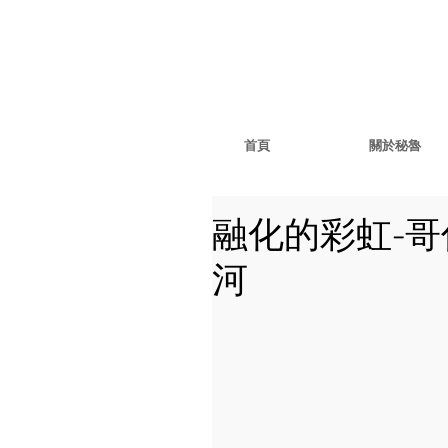
首頁
關於秘魯
融化的彩虹-哥倫比亞
河