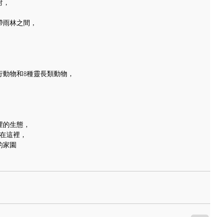
射，
帶雨林之間，
爬行動物和8種靈長類動物，
！
裡的生態，
住在這裡，
的家園