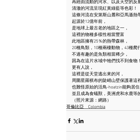
再經由流動的河水、以及天空的反
清澈的河流呈現紅黃綠藍等色彩！
這條河流在安第斯山麓和亞馬遜熱
起源於12億年前，
是地球上最古老的地區之一，
這裡的物種多樣性相當豐富
此地區擁有25％的熱帶森林，
20種鳥類，10種兩棲動物，43種
不過有趣的是魚類相當稀少，
因為在這片水域中牠們找不到食物
更有人說，
這裡是從天堂逃出來的河，
周圍星羅棋布的陡峭山壁保護著這
也難怪原始的活鳥-hoatzin能夠居
並且成為食蟻獸，美洲虎和水鹿等
（照片來源：網路）
哥倫比亞＿Colombia