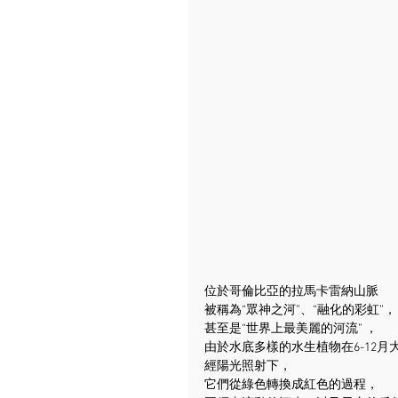
位於哥倫比亞的拉馬卡雷納山脈
被稱為“眾神之河”、“融化的彩虹”，
甚至是“世界上最美麗的河流” ，
由於水底多樣的水生植物在6-12月
經陽光照射下，
它們從綠色轉換成紅色的過程，