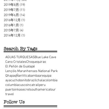
2019年8月
(19)
19 篇文章
2019年7月
(11)
11 篇文章
2019年6月
(14)
14 篇文章
2016年12月
(1)
1 篇文章
2016年1月
(1)
1 篇文章
2015年7月
(4)
4 篇文章
2014年12月
(1)
1 篇文章
Search By Tags
AGUAS TURQUESAS
Blue Lake Cave
Cano Cristales
Choquequirao
El Peñón de Guatapé
Lençóis Maranhenses National Park
QhapaqÑan
Vilcabamba
arequipa
ayacucho
bonito
brazil
chala
colombia
columbia
cusco
incatrail
peru
puertoinka
secret
southamerica
tour
travel
Follow Us