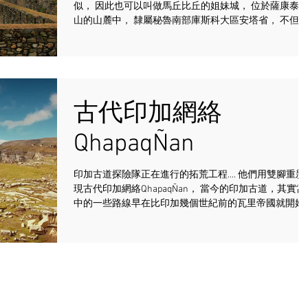
似， 因此也可以叫做馬丘比丘的姐妹城， 位於薩康泰雪
山的山麓中， 隸屬秘魯南部庫斯科大區安塔省， 不但是
過去印加文明的一個堡壘， 由於他的位置， 以前可能還
是一個重要的宗教場所， 因為發現墓地的遺跡， ...
古代印加網絡
QhapaqÑan
印加古道探險隊正在進行的拓荒工程.... 他們用雙腳重新發
現古代印加網絡QhapaqÑan， 當今的印加古道，其實當
中的一些路線早在比印加幾個世紀前的瓦里帝國就開始
造了，後來印加人克服重重困難，翻越安第斯山，從厄
多爾基多到阿根廷門多薩，貫穿六個國家，和高速公路
樣，有...