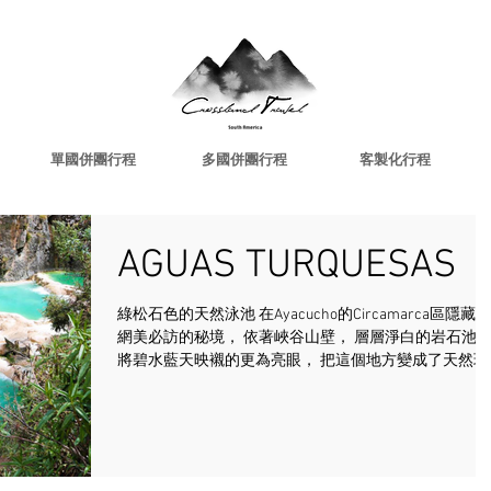
單國併團行程
多國併團行程
客製化行程
AGUAS TURQUESAS
綠松石色的天然泳池 在Ayacucho的Circamarca區隱藏著
網美必訪的秘境， 依著峽谷山壁， 層層淨白的岩石池，
將碧水藍天映襯的更為亮眼， 把這個地方變成了天然瑰
寶！ AYACUCHO這個城市被稱為「教堂之城」， 整座城市
結合了建築和藝術之美， ...