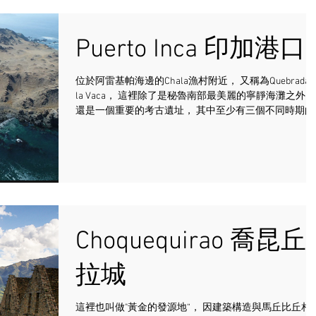
Puerto Inca 印加港口
位於阿雷基帕海邊的Chala漁村附近， 又稱為Quebrada de
la Vaca， 這裡除了是秘魯南部最美麗的寧靜海灘之外，
還是一個重要的考古遺址， 其中至少有三個不同時期的
遺跡， 從陶瓷以及遺骸來看， 該地區有印加人存在的證
據。 在這片海灘上， ...
Choquequirao 喬昆丘
拉城
這裡也叫做"黃金的發源地“， 因建築構造與馬丘比丘相