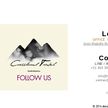
L
OFFICE 
Jirón Rodolfo R
Co
LINE / 
+51 953 3
FOLLOW US
info@
ventas@
c
follow US
© 2014 desig