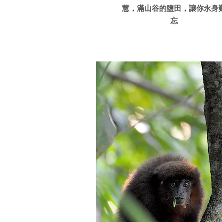
慧，滿山谷的鹽田，讓你永身
忘