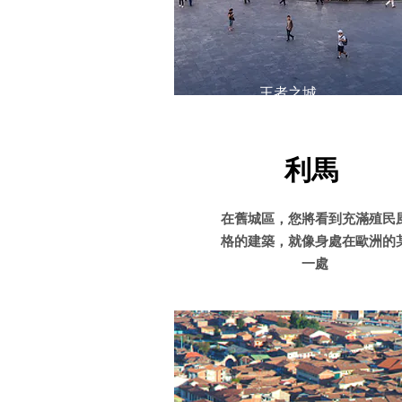
​王者之城
​利馬
在舊城區，您將看到充滿殖民
格的建築，就像身處在歐洲的
一處