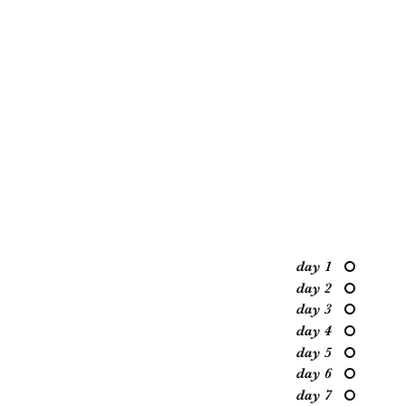
day 1
day 2
day 3
day 4
day 5
day 6
day 7