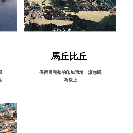
​天空之城
馬丘比丘
風
保留最​完整的印加遺址，讓您嘆
某
為觀止