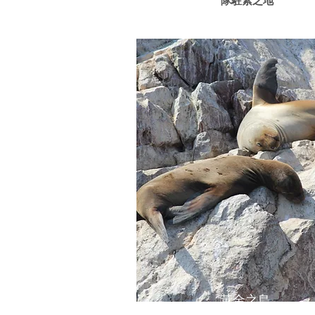
隊駐紮之地
黃金之島