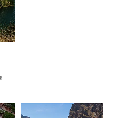
sages
著