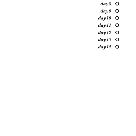
day8
day9
day10
day11
day12
day13
day14