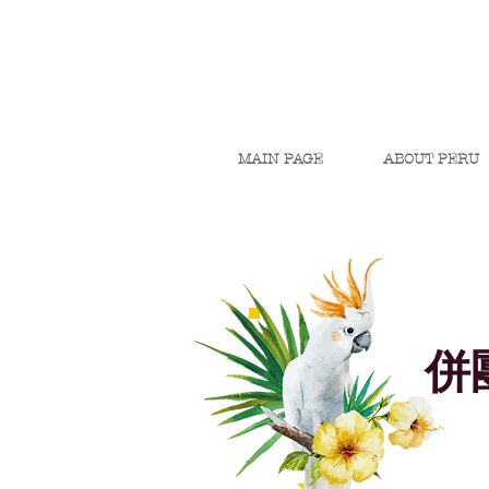
MAIN PAGE
ABOUT PERU
​