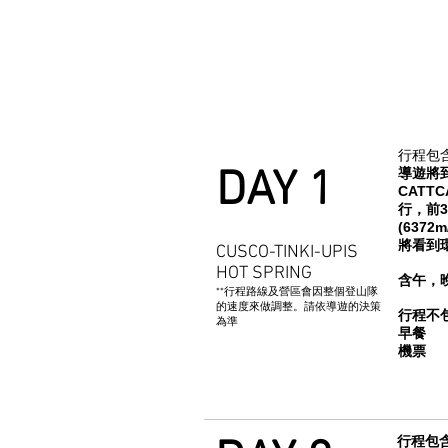
行程包含
DAY 1
導遊將到
CATT
行，前
(6372
將看到
CUSCO-TINKI-UPIS
HOT SPRING
含午，
**行程路線及營區會因整個登山隊
的速度來做調整。請依導遊的決策
行程不
為準
早餐
機票
行程包含