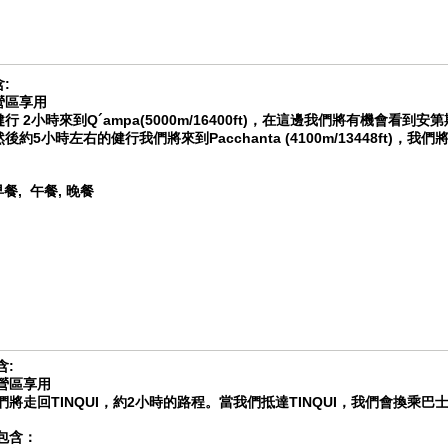
:
營區享用
行 2小時來到Q´ampa(5000m/16400ft)，在這邊我們將有機會看到安
後約5小時左右的健行我們將來到Pacchanta (4100m/13448ft
早餐, 午餐, 晚餐
含:
營區享用
們將走回TINQUI，約2小時的路程。當我們抵達TINQUI，我們會換乘巴
包含：