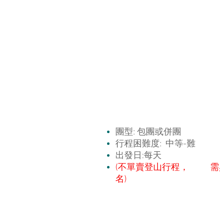
團型: 包團或併團
行程困難度: 中等-難
出發日:每天
(不單賣登山行程，
需
名)