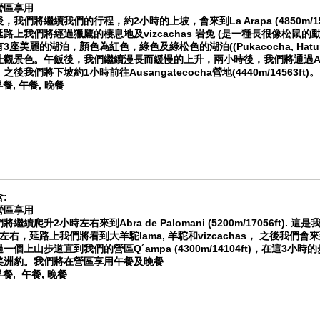
營區享用
，我們將繼續我們的行程，約2小時的上坡，會來到La Arapa (4850m/
路上我們將經過獵鷹的棲息地及vizcachas 岩兔 (是一種長很像松鼠
3座美麗的湖泊，顏色為紅色，綠色及綠松色的湖泊((Pukacocha, HatunPuk
觀景色。午飯後，我們繼續漫長而緩慢的上升，兩小時後，我們將通過Abra de 
後我們將下坡約1小時前往Ausangatecocha營地(4440m/14563ft)。
餐, 午餐, 晚餐
:
營區享用
將繼續爬升2小時左右來到Abra de Palomani (5200m/17056ft
右，延路上我們將看到大羊駝lama, 羊駝和vizcachas， 之後我們會來到Pamp
一個上山步道直到我們的營區Q´ampa (4300m/14104ft)，在這
美洲豹。我們將在營區享用午餐及晚餐
早餐, 午餐, 晚餐