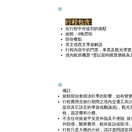
行程包含:
在行程中所提到的接駁
旅館：4晚營區
部份餐點
英文或西文導遊解說
行程內容中的門票，車票及觀光導覽
境內航班機票 *需以當時購票價格為
備註:
旅館部份會因淡旺季的影響，如有變
行程費用含旅行期間之境內交通工具(
提供其它語言的導遊或翻議員)，觀光
稅，簽證費和小費。
不含任何旅遊平安意外險及不便險: 
外賠償，醫療費用，航班延誤或取消
行程只是大概的介紹，請詳盡閱讀並與