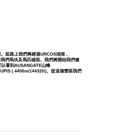
的車程。延路上我們將經過URCOS潟湖，
們將與我們馬伕及馬匹碰面。我們將開始我們健
看到AUSANGATE山峰
IS ( 4400m/14432ft)。從這個營區我們