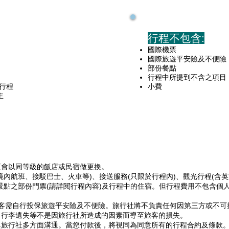
行程不包含:
國際機票
國際旅遊平安險及不便險
部份餐點
行程中所提到不含之項目
行程
小費
主
更會以同等級的飯店或民宿做更換。
境內航班、接駁巴士、火車等)、接送服務(只限於行程內)、觀光行程(含
景點之部份門票(請詳閱行程內容)及行程中的住宿。但行程費用不包含個
旅客需自行投保旅遊平安險及不便險。旅行社將不負責任何因第三方或不
，行李遺失等不是因旅行社所造成的因素而導至旅客的損失。
旅行社多方面溝通。當您付款後，將視同為同意所有的行程合約及條款。正