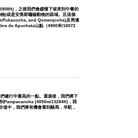
15908ft)，之後我們會緩慢下坡來到午餐的
的動物)或是安第斯囓齒動物的區域。且這個
acocha, and Qomerqocha)及周邊
Apuchata山點（4900米/16072
). 這是我們健行中最高的一點。通過後，我們將下
acancha (4050m/13284ft)，我
3小時的步道中，我們將有機會看到駱馬，羊駝，