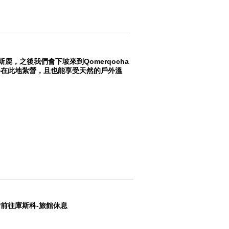
第斯鹿，之後我們會下坡來到Qomerqocha
)，我們將在此地紮營，且也能享受天然的戶外溫
士前往庫斯科-旅館休息