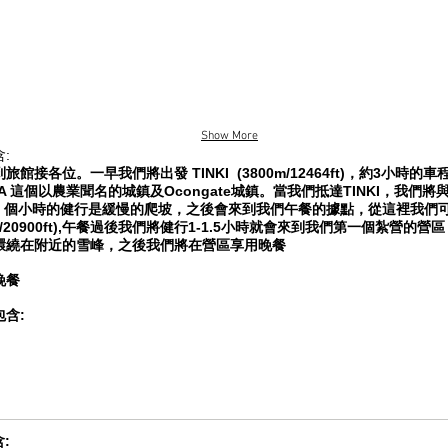
Show More
:
旅館接各位。一早我們將出發 TINKI (3800m/12464ft)，約3小時
CA 這個以農業聞名的城鎮及Ocongate城鎮。當我們抵達TINKI，我
3 個小時的健行是緩慢的爬坡，之後會來到我們午餐的據點，從這裡我們可以
m/20900ft),午餐過後我們將健行1-1.5小時就會來到我們第一個紮營的營區 UP
環繞在附近的雪峰，之後我們將在營區享用晚餐
晚餐
包含:
: