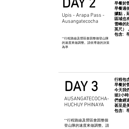
DAY 2
早餐於
早餐過後
據點，延
Upis - Arapa Pass -
區域也有
Ausangatecocha
雪峰的壯
英尺），之
包含: 早
**行程路線及營區會因整個登山隊
的速度來做調整。請依導遊的決策
為準
行程包含
DAY 3
早餐於
今天我們
坡2小時左
AUSANGATECOCHA-
們會經過
HUCHUY PHINAYA
甚至是
包含: 
**行程路線及營區會因整個
登山隊的速度來做調整。請