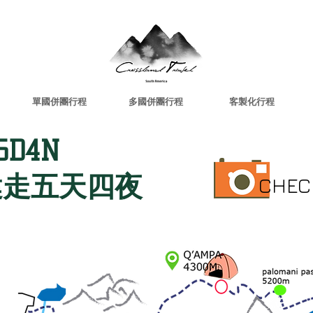
單國併團行程
多國併團行程
客製化行程
5D4N
健走五天四夜
CHEC