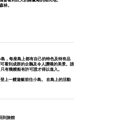
並將有機會看到巨大的綠鬣蜥的殖民地。
的森林。
nta Fe小島，每座島上都有自己的特色及特有品
lome島則可看到成群的企鵝及令人讚嘆的美景。請
，只有幾艘船有許可證才得以進入。
後在這登上一艘遊艇前往小島。 在島上的活動
回到旅館