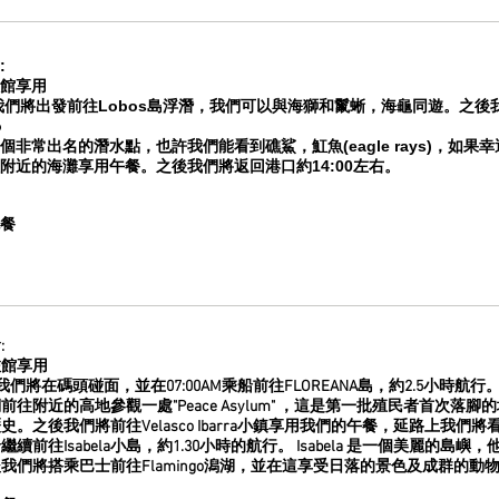
:
館享用
們將出發前往Lobos島浮潛，我們可以與海獅和鬣蜥，海龜同遊。之後我們將前往 K
o
個非常出名的潛水點，也許我們能看到礁鯊，魟魚(eagle rays)，如
附近的海灘享用午餐。之後我們將返回港口約14:00左右。
餐
:
旅館享用
AM我們將在碼頭碰面，並在07:00AM乘船前往FLOREANA島，約2.5小時航
前往附近的高地參觀一處"Peace Asylum" ，這是第一批殖民者首次
史。之後我們將前往Velasco Ibarra小鎮享用我們的午餐，延路上我
繼續前往Isabela小島，約1.30小時的航行。 Isabela 是一個美麗
我們將搭乘巴士前往Flamingo潟湖，並在這享受日落的景色及成群的動