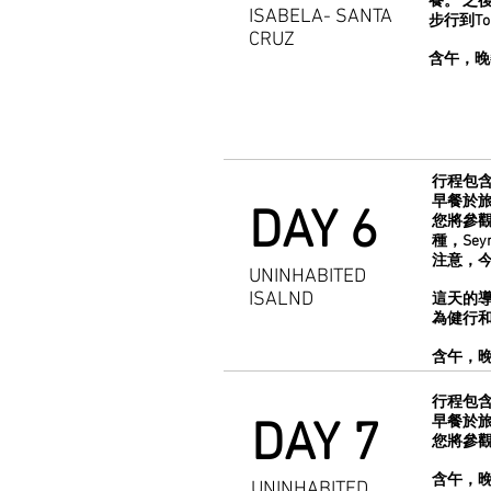
餐。 之
ISABELA- SANTA
步行到T
CRUZ
含午，晚
行程包含
早餐於
DAY 6
您將參觀一
種，Sey
注意，
UNINHABITED
ISALND
這天的導
為健行和
含午，
行程包含
早餐於
DAY 7
您將參
含午，
UNINHABITED