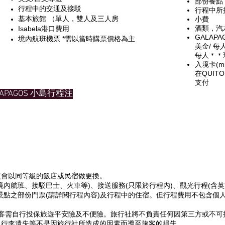
部份餐點
行程中的交通及接駁
行程中所
基本旅館 （單人，雙人及三人房
小費
酒類，汽
Isabela港口費用
GALAP
境內航班機票 *需以當時購票價格為主
美金/ 每
每人＊＊
入境卡(mi
在QUIT
支付
PAGOS 小島行程注
更會以同等級的飯店或民宿做更換。
境內航班、接駁巴士、火車等)、接送服務(只限於行程內)、觀光行程(含
景點之部份門票(請詳閱行程內容)及行程中的住宿。但行程費用不包含個
旅客需自行投保旅遊平安險及不便險。旅行社將不負責任何因第三方或不
，行李遺失等不是因旅行社所造成的因素而導至旅客的損失。