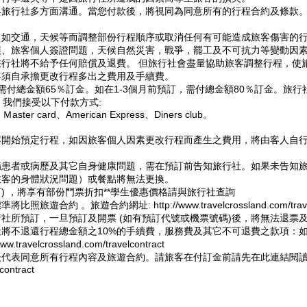
旅行社多方面溝通。當您付款後，將視同為同意所有的行程合約及條款。正
，如交通，天候等而調整部份行程順序或取消任何有可能造成旅客傷害的
、旅客個人簽證問題，天候自然災害，戰爭，罷工及不可抗力等變動因素
行社將不給予任何賠償及退費。 但旅行社會盡量協助旅客調整行程，使
客須自承擔更改行程多出之費用及手續費。
需付總金額65％訂金。如在1-3個月前預訂，需付總金額80％訂金。旅
，我們接受以下付款方式:
aster card、American Express、Diners club。
容開始預定行程，如因旅客個人因素更改行程而產生之費用，將由客人自
患者或病歷及其它自身健康問題，需在預訂前告知旅行社。如果未告知旅
旅客的身體狀況問題）或餐點將無法更換。
歲以下) ，將享有部份門票折扣**學生優惠價格請與旅行社查詢
準將比照旅遊合約 。旅遊合約網址:
http://www.travelcrossland.com/tra
社所預訂，一旦預訂及開票 (如有預訂代號或機票號碼)後，將無法退票
將不退還行程總金額之10%的手續費，服務費及其它不可退費之款項：
www.travelcrossland.com/travelcontract
代表同意所有行程內容及旅遊合約。請旅客在付訂金前請先在此連結閱讀
contract