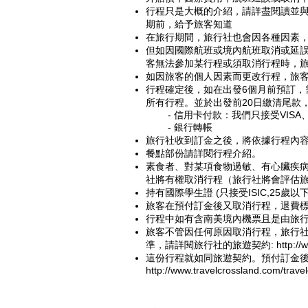
行程只是大概的介紹，請詳盡閱讀並與
期前，給予旅客知道
在旅行期間，旅行社也會因各種因素
但如因國際航班或境內航班取消或延誤
客無法參加某行程或須取消行程時，旅
如因旅客的個人因素而更改行程，旅
行程確定後，如在出發6個月前預訂，
所有行程。並於出發前20日繳清尾款
- 信用卡付款：我們只接
受VISA、Ｍ
- 銀行轉帳
旅行社收到訂金之後，將依據行程內
餐點部份請詳閱行程介紹。
素食者、對某項食物過敏、有心臟疾病
社將有權取消行程（旅行社將會評估
持有國際學生證 (只接受ISIC,25
旅客在預付訂金後又取消行程，退費標
行程中如有含南美境內機票且是由旅行
旅客不管因任何原因取消行程，旅行社
準，請詳閱旅行社的旅遊契約:
http://
這份行程就如同旅遊契約。預付訂金後
http://www.travelcrossland.com/travel