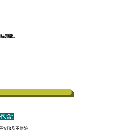
到貓頭鷹。
包含:
平安險及不便險