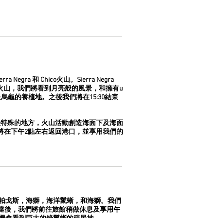
 和 Chico火山。Sierra Negra
o火山，我們將看到月亮般的風景，和擁有u
龜的養植地。之後我們將在15:30結束
個很特殊的地方，火山活動創造海面下及海面
將在下午2點左右返回港口，並享用我們的
鵝加拉帕戈斯，海獅，海洋鬣蜥，和海獅。我們
)，抵達後，我們將前往旅館稍做休息及享用午