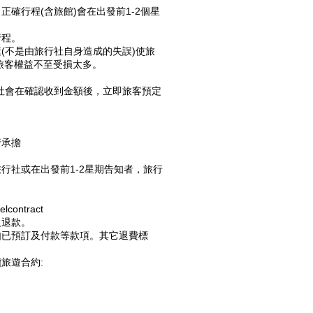
確行程(含旅館)會在出發前1-2個星
行程。
(不是由旅行社自身造成的失誤)使旅
旅客權益不至受損太多。
行社會在確認收到金額後，立即旅客預定
行承擔
行社或在出發前1-2星期告知者，旅行
velcontract
及退款。
如已預訂及付款等款項。其它退費標
旅遊合約: