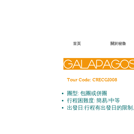
首頁
關於秘魯
GALAPAGOS 
Tour Code: CRECGI008
團型: 包團或併團
行程困難度: 簡易/中等
出發日:行程有出發日的限