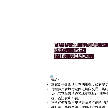
GALAPAGOS
小島行程注意事項
在預訂行程前，請先詳讀 :GALA
意事項。（點我）
下訂後，視同為同意。
備註:
旅館部份會因淡旺季的影響，如有變
行程費用含旅行期間之境內交通工具(
提供其它語言的導遊或翻議員)，觀光
稅，簽證費和小費。
不含任何旅遊平安意外險及不便險: 
外賠償，醫療費用，航班延誤或取消