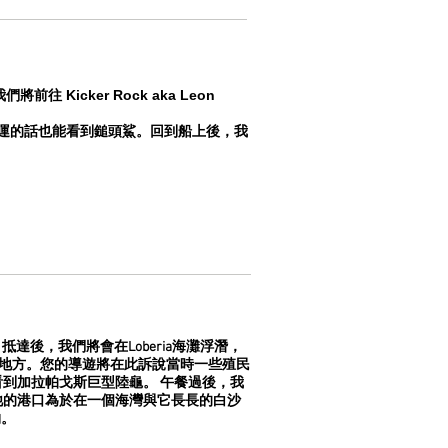
icker Rock aka Leon
果幸運的話也能看到鎚頭鯊。回到船上後，我
行。抵達後，我們將會在Loberia海灘浮潛，
落腳的地方。您的導遊將在此訴說當時一些殖民
們將看到加拉帕戈斯巨型陸龜。 午餐過後，我
的島嶼，他的港口為於在一個海灣與它長長的白沙
物。