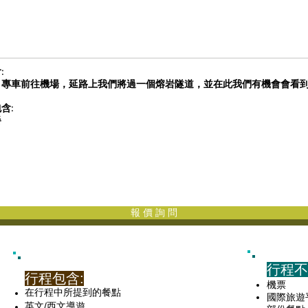
:
，專車前往機場，延路上我們將過一個熔岩隧道，並在此我們有機會會看
含:
餐
報 價 詢 問
行程不
行程包含:
機票
在行程中所提到的餐點
國際旅遊
英文/西文導遊