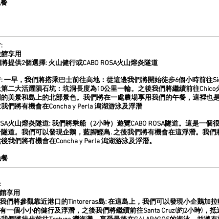
晚餐
:
旅館享用
將提供2個選擇: 火山健行或CABO ROSA火山熔炎隧道
 一早，我們將搭乘巴士前往高地：從這邊我們將開始徒步6個小時前往Sierra Negra
第二大活躍隕石坑：坑洞長度為10公里一輪。之後我們將繼續前往Chic
的美景和島上的北部景色。我們將在一處農場享用我們的午餐，這裡也是烏
們將有機會在Concha y Perla 潟湖游泳及浮潛
ROSA火山熔炎隧道:
我們將乘船（2小時）遊覽CABO ROSA隧道。這是一
隧道。我們可以發現企鵝，藍腳鰹鳥. 之後我們將有機會在這浮潛。我們
我們將有機會在Concha y Perla 潟湖游泳及浮潛
。
晚餐
:
館享用
我們將參觀靠近港口的Tintoreras島: 在這島上，我們可以發現小企
有一個小小的健行及浮潛，之後我們將繼續前往Santa Cruz(約2小時