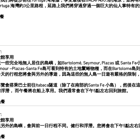
後我們將徒步前往Tortuga 灣海灘，享受最後在GALAPAGOS的海泳，
ortuga 海灣約3公里路程，延路上我們將穿過穿過一個巨大的仙人掌特有
餐
:
旅館享用
些完全地無人居住的島嶼，如Bartolomé, Seymour, Plazas 或 Sa
mour –Plazas-Santa Fe島可看到特有的土地鬣蜥物種，而在Barto
今天的行程您將會與另外的導遊，因為這些的無人島一日遊有嚴格的限制
覽會搭乘巴士前往Itabaca隧道（除了在南部的Santa Fe 小島），然
浮潛， 而午餐將在船上享用。我們通常會在下午5點左右回到旅館。
晚餐
:
旅館享用
觀另外的島嶼，會與前一日行程不同。健行和浮潛。您將會在下午5點左右
晚餐