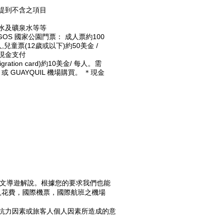
提到不含之項目
水及礦泉水等等
AGOS 國家公園門票： 成人票約100
人,兒童票(12歲或以下)約50美金 /
現金支付
gration card)約10美金/ 每人。需
O 或 GUAYQUIL 機場購買。 ＊現金
英文導遊解說。根據您的要求我們也能
人花費，國際機票，國際航班之機場
可抗力因素或旅客人個人因素所造成的意