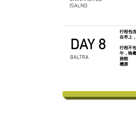
ISALND
行程包含
在早上
DAY 8
行程不包
午，晚
BALTRA
旅館
機票