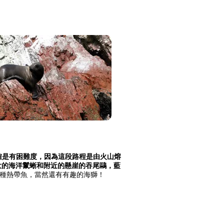
但確是有困難度，因為這段路程是由火山熔
大的海洋鬣蜥和附近的懸崖的吞尾鷗，藍
種熱帶魚，當然還有有趣的海獅！