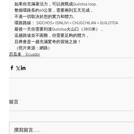
如果你充滿著活力，可以挑戰成Quilotoa loop,
整個環路長約40公里，需要兩到五天完成，
不過一切取決於您的實力和體力。
環路路線： SIGCHOS> ISINLIVI > CHUGCHILAN > QUILOTOA
最後一天你需要到達Quilotoa火山口（3800米），
這趟路途並不困難，但需要足夠的體力，
且將會是一趟充滿驚奇的冒險之旅！
（照片來源：網路）
厄瓜多＿Ecuador
留言
撰寫留言......