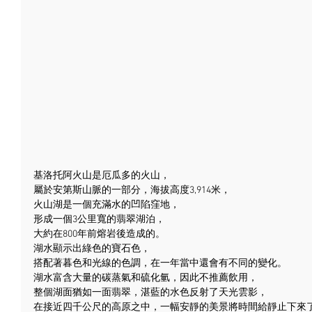
基洛托阿火山是厄瓜多的火山，
屬於安第斯山脈的一部分，海拔高度3,914米，
火山湖是一個充滿水的凹陷窪地，
形成一個3公里寬的翡翠湖泊，
大約在800年前熔岩後造成的。
湖水顯示出綠色的寶石色，
搭配著暮色和光線的色調，在一年當中還會有不同的變化。
湖水富含大量的碳蒸氣和硫化氫，因此不推薦飲用，
整個湖面猶如一面翡翠，湛藍的水色反射了天光雲影，
在接近四千公尺的高原之中，一幅安靜的美景將時間給靜止下來