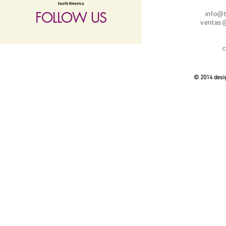
FOLLOW US
info@
ventas@
c
follow US
© 2014 desig