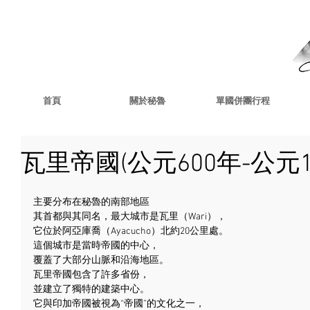
首頁
關於秘魯
單國併團行程
瓦里帝國(公元600年-公元1
主要分布在秘魯的南部地區
其首都與其同名，最大城市是瓦里（Wari），
它位於阿亞庫喬（Ayacucho）北約20公里處。
這個城市是當時帝國的中心，
覆蓋了大部分山脈和沿海地區。
瓦里帝國包含了許多省份，
並建立了獨特的建築中心。
它與印加帝國被視為“帝國”的文化之一，