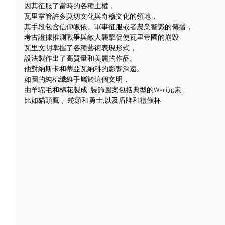
因其征服了當時的各種主權，
瓦里掌管許多莫切文化與奇穆文化的領地，
其手段包含信仰皈依、軍事征服或者農業智識的傳播，
考古證據推測戰爭與敵人襲擊促使瓦里帝國的崩毀
瓦里文明掌握了各種藝術表現形式，
設法製作出了高質量和美麗的作品。
他對納斯卡和蒂亞瓦納科的影響深遠。
如圖的純棉纖維手屬於這個文明，
由羊駝毛和棉花製成. 裝飾圖案包括典型的Wari元素,
比如貓頭鷹,、蛇頭和勇士,以及盾牌和禮儀杯