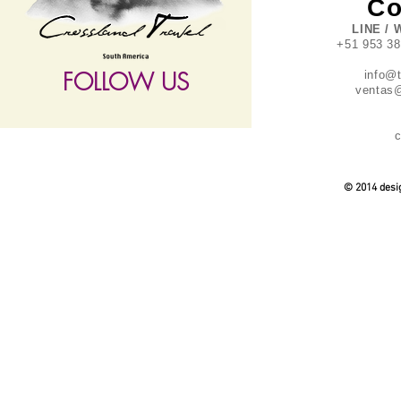
Co
LINE / 
+51 953 3
FOLLOW US
info@
ventas@
c
follow US
© 2014 desig