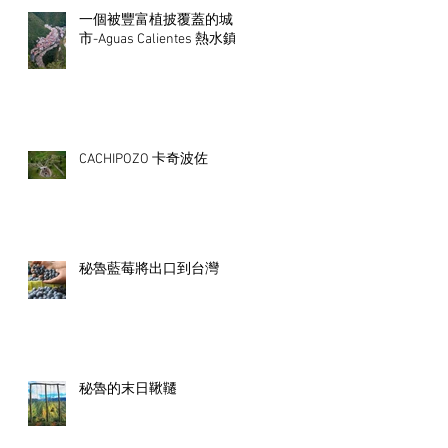
一個被豐富植披覆蓋的城
市-Aguas Calientes 熱水鎮
CACHIPOZO 卡奇波佐
秘魯藍莓將出口到台灣
秘魯的末日鞦韆