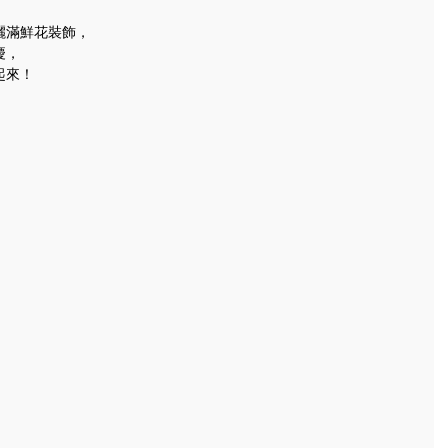
灑滿鮮花裝飾，
慶，
起來！