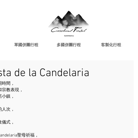
單國併團行程
多國併團行程
客製化行程
de la Candelaria
周時間，
和宗教表現，
諾小鎮，
的人次，
，
教儀式，
elaria聖母祈福，