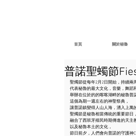
首頁
關於秘魯
普諾聖蠋節Fiesta 
聖燭節從每年2月2日開始，持續兩
代表秘魯的最大文化，音樂，舞蹈
舉辦在位於的的喀喀湖畔的秘魯普
這個為期一週左右的神聖祭典，
讓普諾鎮變得人山人海，湧入上萬
聖燭節是秘魯相當傳統的重要節日
融合了西班牙殖民時期傳進的天主
以及秘魯本土的文化，
節日前夕，人們會向普諾的守護神Cand