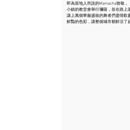
即為當地人所說的Mamacha致敬，
小鎮的教堂會舉行彌薩，並在路上
讓上萬個華服盛妝的舞者們盡情歡
鮮豔的色彩，讓整個城市都鮮活了