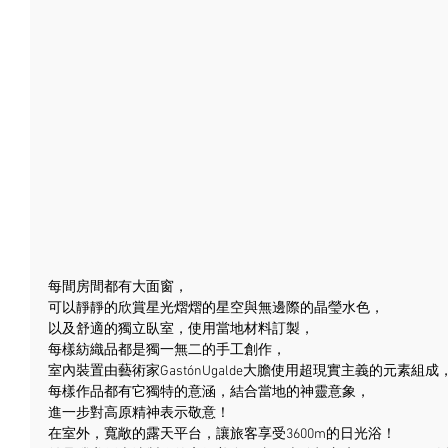
每間房間都有大面窗，
可以靜靜的欣賞星光熠熠的星空與無邊際的晶瑩水色，
以及舒適的獨立臥室，使用當地材料訂製，
每樣紡織品都是獨一無二的手工創作，
室內裝置由藝術家GastónUgalde大膽使用超現實主義的元素組成
每樣作品都有它獨特的意涵，結合當地的神靈意象，
進一步對高原精神表示敬意！
在室外，寬敞的露天平台，讓旅客享受3600m的日光浴！