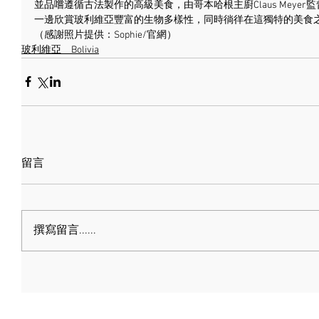
並品嚐遵循古法製作的高級美食，由哥本哈根主廚Claus Meyer
一邊欣賞玻利維亞豐富的生物多樣性，同時徜徉在這獨特的美食
（感謝照片提供：Sophie/官網）
玻利維亞＿Bolivia
留言
撰寫留言......