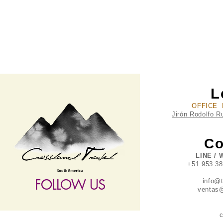
L
OFFICE 
Jirón Rodolfo R
Co
LINE / 
+51 953 3
FOLLOW US
info@
ventas@
c
follow US