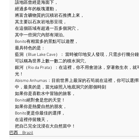
該地區曾經是海面下，
經過多年的板塊運動，
將富含礦物質的沉積岩石推擠上來，
其主要以石灰岩地形呈現，
在這個區域有超過一百多個洞穴，
其中一些洞穴內部有湖泊。
Bonito有相當多的景點可以遊歷，
最具特色的是：
藍洞（Blue Lake Cave）： 當時被印地安人發現，只需步
可以稱為世界上數一數二的積水洞穴。
銀河（Rio da Prata）：在這裡，你不用會游泳，穿著救生衣
光！
Abismo Anhumas：目前世界上最深的石筍就在這裡，你可
中，最美的是，當光線照入地底洞穴的那個時刻
如果你是喜歡水中冒險的旅客，
Bonito絕對會是您的天堂！
如果你是熱愛自然的朋友，
Bonito更是你最佳的選擇，
在這裡停留幾天，
把自己完全沈浸在大自然當中！
巴西＿Brazil