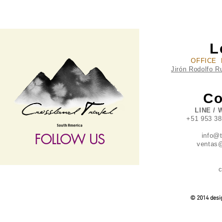
L
OFFICE 
Jirón Rodolfo R
Co
LINE / 
+51 953 3
FOLLOW US
info@
ventas@
c
follow US
© 2014 desig