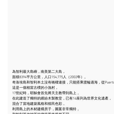
為智利最大島嶼，南美第二大島，
面積8394平方公里，人口154,775人（2002年）。
奇洛埃島和智利本土沒有橋樑連接，只能搭乘渡輪過海，從Puerto Vara
這是一個相當古樸的小漁村，
17世紀時，耶穌會首先將天主教帶到島上，
在此建造了獨特的繽紛木製教堂，已有16座列為世界文化遺產，
混合了當地建築風格和殖民色彩，
利用島上的木材建構房子，圖案非常獨特，