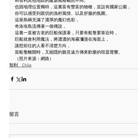
和智利其他地區的建築風格截然不同。
也因地理位置獨特，這裏富有豐富的物種，並設有國家公園，
你可以感受到親切的漁村風情、以及舒服的氛圍。
這座島嶼充滿了濃厚的魔幻色彩，
奇洛埃島流傳著一個傳說，
這裏一直被古老的巨船保護著，只要有船隻要靠近時，
巨船就會利用魔法，將濃濃的海霧瀰漫在海面上，
讓想前往的人看不清楚方向，
當船隻離開時，又能隱約聽見遠方傳來歡樂的喧囂聲響。
（照片來源：網路）
智利＿Chile
留言